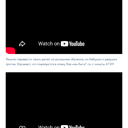
Решили перевести своих детей на домашнее обучение, но бабушка и дедушка
против. Угрожают, что пожалуются в опеку. Как нам быть? см с минуты 47:09