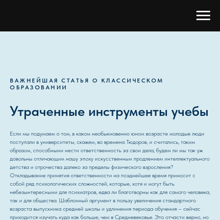
ВАЖНЕЙШАЯ СТАТЬЯ О КЛАССИЧЕСКОМ
ОБРАЗОВАНИИ
Утраченные инструменты учебы
Если мы подумаем о том, в каком необыкновенно юном возрасте молодые люди
поступали в университеты, скажем, во времена Тюдоров, и считались, таким
образом, способными нести ответственность за свои дела, будем ли мы так уж
довольны отличающим нашу эпоху искусственным продлением интеллектуального
детства и отрочества далеко за пределы физического взросления?
Откладывание принятия ответственности на позднейшее время приносит с
собой ряд психологических сложностей, которые, хотя и могут быть
небезынтересными для психиатров, едва ли благотворны как для самого человека,
так и для общества. Шаблонный аргумент в пользу увеличения стандартного
возраста выпускника средней школы и удлинения периода обучения – сейчас
приходится изучать куда как больше, чем в Средневековье. Это отчасти верно, но