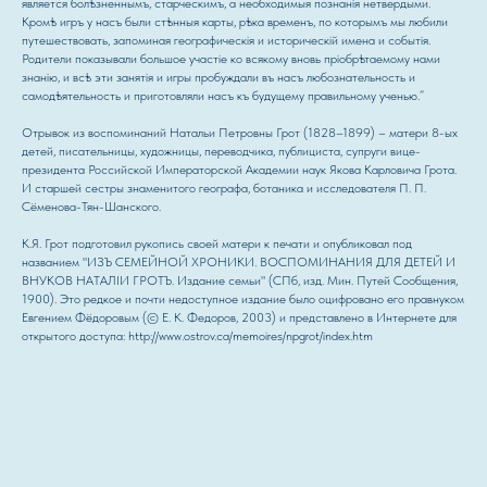
является болѣзненнымъ, старческимъ, a необходимыя познанія нетвердыми.
Кромѣ игръ y насъ были стѣнныя карты, рѣка временъ, по которымъ мы любили
путешествовать, запоминая географическія и историческій имена и событія.
Родители показывали большое участіе ко всякому вновь пріобрѣтаемому нами
знанію, и всѣ эти занятія и игры пробуждали въ насъ любознательность и
самодѣятельность и приготовляли насъ къ будущему правильному ученью.”
Отрывок из воспоминаний Натальи Петровны Грот (1828–1899) – матери 8-ых
детей, писательницы, художницы, переводчика, публициста, супруги вице-
президента Российской Императорской Академии наук Якова Карловича Грота.
И старшей сестры знаменитого географа, ботаника и исследователя П. П.
Сёменова-Тян-Шанского.
К.Я. Грот подготовил рукопись своей матери к печати и опубликовал под
названием "ИЗЪ СЕМЕЙНОЙ ХРОНИКИ. ВОСПОМИНАНИЯ ДЛЯ ДЕТЕЙ И
ВНУКОВ НАТАЛIИ ГРОТЪ. Издание семьи" (СПб, изд. Мин. Путей Сообщения,
1900). Это редкое и почти недоступное издание было оцифровано его правнуком
Евгением Фёдоровым (© Е. К. Федоров, 2003) и представлено в Интернете для
открытого доступа: http://www.ostrov.ca/memoires/npgrot/index.htm