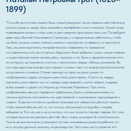
1899)
“Способъ воспитанія нашего былъ самый разумный: мы въ первомъ дѣтствѣ всему
учились играя, a между тѣмъ незамѣтно пріобрѣтали много познаній. Лучшія тогда
появлявшіяся книжки и игры, какъ я уже говорила, присылалъ намъ изъ Петербурга
дядя нашъ Василій Николаевичъ Семеновъ, и старшіе всегда заботились, чтобы
мы были сколько можно полезно заняты и никогда не оставались съ прислугой.
Такъ, мы рано выучились географическимъ названіямъ по прекрасно
составленному лото, въ которомъ обдуманно были выбраны только самыя главныя
и существенныя имена земель, рѣкъ, городовъ и пр. Было и ариѳметическое лото,
по которому мы научались считать и запоминать твердо таблицу умноженія. Въ
эти игры взрослые всегда сами играли съ нами, такъ что всякая игра была вполнѣ
осмысленна и полезна. Отечественную исторію мы рано узнали по
изображеніямъ царей, которыя можно было разставлять. И вотъ мы твердо
научились разставлять ихъ по порядку царствованій и могли назвать подрядъ
всѣхъ князей и царей отъ Рюрика до Николая Павловича. При этихъ
изображеніяхъ, весьма порядочно сдѣланныхъ, были и маленькія книжки съ
самымъ краткимъ описаніемъ ихъ царствованій и означеніемъ года рожденія и
смерти. Тогда не считалось ошибкой пользоваться свѣжестью дѣтской памяти,
чтобы запечатлѣть въ ней то, что потомъ запоминается труднѣе и скорѣе
забывается. Кто изъ насъ не испыталъ, что онъ помнитъ гораздо тверже тѣ стихи,
которые выучилъ въ раннемъ дѣтствѣ, чѣмъ позже, въ возрастѣ сознательномъ.
Нынче же все вниманіе устремлено на такъ называемое развитіе ребенка, то-
есть на разсудочный анализъ, на резонерство. Зато какъ часто развитіе это