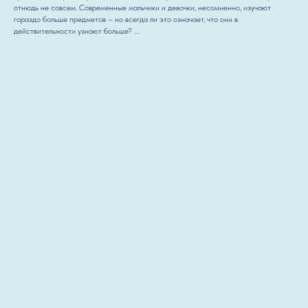
отнюдь не совсем. Современные мальчики и девочки, несомненно, изучают
гораздо больше предметов – но всегда ли это означает, что они в
действительности узнают больше? ....